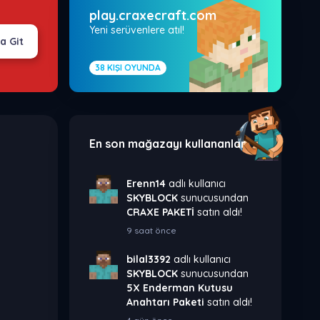
play.craxecraft.com
Yeni serüvenlere atıl!
a Git
38
KIŞI OYUNDA
En son mağazayı kullananlar
Erenn14
adlı kullanıcı
SKYBLOCK
sunucusundan
CRAXE PAKETİ
satın aldı!
9 saat önce
bilal3392
adlı kullanıcı
SKYBLOCK
sunucusundan
5X Enderman Kutusu
Anahtarı Paketi
satın aldı!