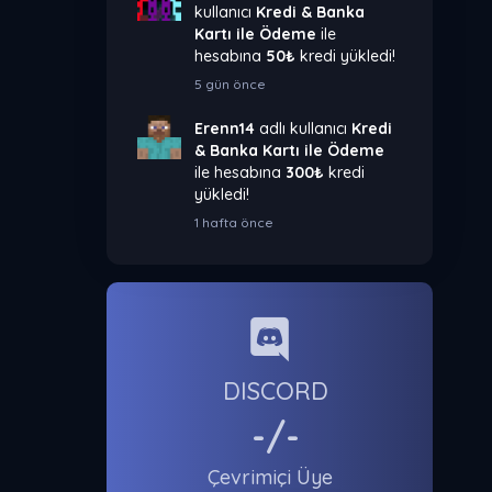
kullanıcı
Kredi & Banka
Kartı ile Ödeme
ile
hesabına
50₺
kredi yükledi!
5 gün önce
Erenn14
adlı kullanıcı
Kredi
& Banka Kartı ile Ödeme
ile hesabına
300₺
kredi
yükledi!
1 hafta önce
DISCORD
-/-
Çevrimiçi Üye