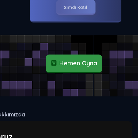
Şimdi Katıl
Hemen Oyna
akkımızda
play.craxecraft.com
oruz