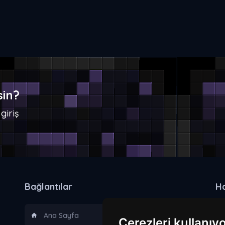
sin?
giriş
Bağlantılar
H
Ana Sayfa
Çerezleri kullanıy