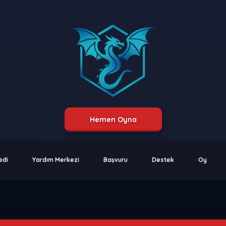
Hemen Oyna
edi
Yardım Merkezi
Başvuru
Destek
Oy