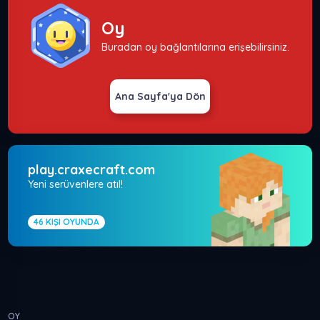
Oy
Buradan oy bağlantılarına erişebilirsiniz.
Ana Sayfa'ya Dön
play.craxecraft.com
Yeni serüvenlere atıl!
46
KIŞI OYUNDA
OY