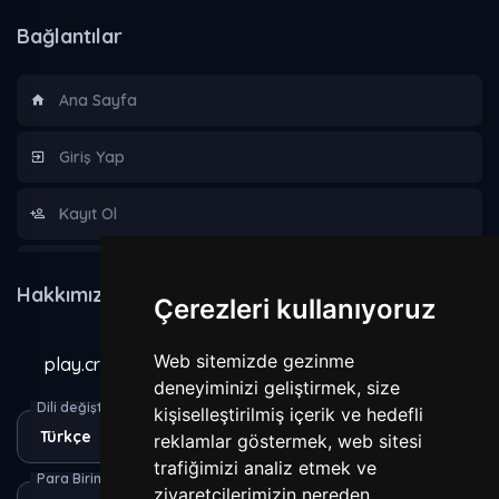
Bağlantılar
Ana Sayfa
Giriş Yap
Kayıt Ol
Hakkımızda
Hakkımızda
Çerezleri kullanıyoruz
Kurallar
Web sitemizde gezinme
play.craxecraft.com
Gizlilik Sözleşmesi
deneyiminizi geliştirmek, size
Dili değiştir
kişiselleştirilmiş içerik ve hedefli
reklamlar göstermek, web sitesi
Yasaklananlar
trafiğimizi analiz etmek ve
Para Birimi
ziyaretçilerimizin nereden