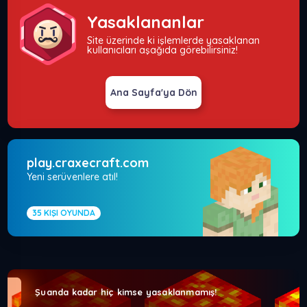
Yasaklananlar
Site üzerinde ki işlemlerde yasaklanan
kullanıcıları aşağıda görebilirsiniz!
Ana Sayfa'ya Dön
play.craxecraft.com
Yeni serüvenlere atıl!
35
KIŞI OYUNDA
Şuanda kadar hiç kimse yasaklanmamış!