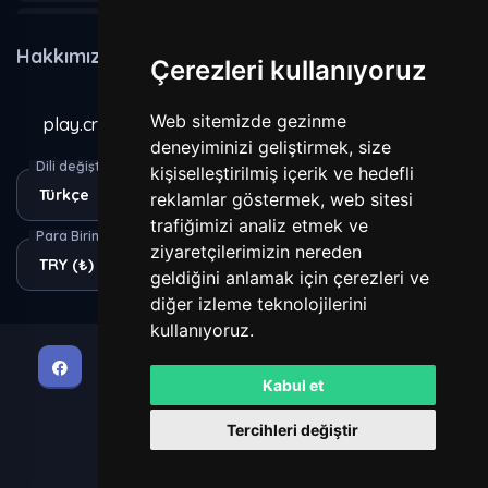
Hakkımızda
Hakkımızda
Çerezleri kullanıyoruz
Kurallar
Web sitemizde gezinme
play.craxecraft.com
Gizlilik Sözleşmesi
deneyiminizi geliştirmek, size
Dili değiştir
kişiselleştirilmiş içerik ve hedefli
reklamlar göstermek, web sitesi
Yasaklananlar
trafiğimizi analiz etmek ve
Para Birimi
ziyaretçilerimizin nereden
geldiğini anlamak için çerezleri ve
diğer izleme teknolojilerini
kullanıyoruz.
Kabul et
MineXON v6.1.6
Tercihleri değiştir
Giriş Yap
Kayıt Ol