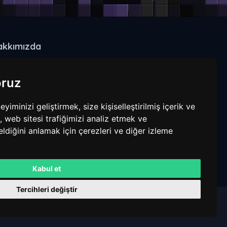
akkımızda
play.craxecraft.com
oruz
Dili değiştir
minizi geliştirmek, size kişiselleştirilmiş içerik ve
 web sitesi trafiğimizi analiz etmek ve
eldiğini anlamak için çerezleri ve diğer izleme
Para Birimi
Kabul et
Tercihleri değiştir
MineXON v6.1.6