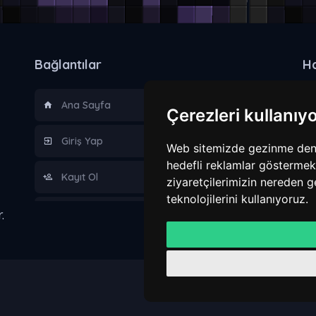
Bağlantılar
H
Ana Sayfa
Çerezleri kullanıy
Giriş Yap
Web sitemizde gezinme deneyi
hedefli reklamlar göstermek,
Kayıt Ol
ziyaretçilerimizin nereden g
teknolojilerini kullanıyoruz.
.
Hakkımızda
Kurallar
Gizlilik Sözleşmesi