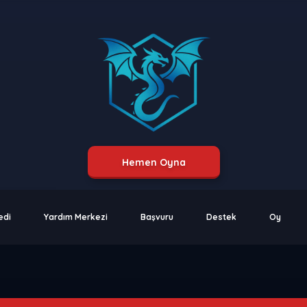
Hemen Oyna
edi
Yardım Merkezi
Başvuru
Destek
Oy