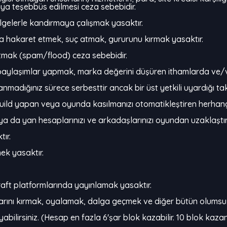
aya teşebbüs edilmesi ceza sebebidir.
belgelerle kandırmaya çalışmak yasaktır.
ba hakaret etmek, suç atmak, gururunu kırmak yasaktır.
atmak (spam/flood) ceza sebebidir.
e paylaşımlar yapmak, marka değerini düşüren ithamlarda ve
llanmadığınız sürece serbesttir ancak bir üst yetkili uyardığı
uild yapan veya oyunda kasılmanızı otomatikleştiren herhangi 
ya da yan hesaplarınızı ve arkadaşlarınızı oyundan uzaklaştırab
tır.
ek yasaktır.
 Craft platformlarında yayınlamak yasaktır.
urlarını kırmak, oyalamak, dalga geçmek ve diğer bütün olumsu
abilirsiniz. (Hesap en fazla 6'şar blok kazabilir. 10 blok kaza