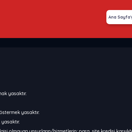
Ana Sayfa'
mak yasaktır.
göstermek yasaktır.
 yasaktır.
gisi olmayan unsurların/hizmetlerin; para, site kredisi karşı