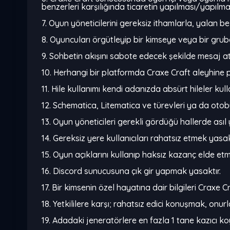
benzerleri karşılığında ticaretin yapılması/yapılm
7. Oyun yöneticilerini gereksiz ithamlarla, yalan 
8. Oyuncuları örgütleyip bir kimseye veya bir gru
9. Sohbetin akışını sabote edecek şekilde mesaj 
10. Herhangi bir platformda Craxe Craft aleyhin
11. Hile kullanımı kendi adanızda absürt hileler ku
12. Schematica, Litematica ve türevleri ya da otob
13. Oyun yöneticileri gerekli gördüğü hallerde asıl 
14. Gereksiz yere kullanıcıları rahatsız etmek yasak
15. Oyun açıklarını kullanıp haksız kazanç elde etm
16. Discord sunucusuna çık gir yapmak yasaktır.
17. Bir kimsenin özel hayatına dair bilgileri Craxe
18. Yetkililere karşı; rahatsız edici konuşmak, on
19. Adadaki jeneratörlere en fazla 1 tane kazıcı koy