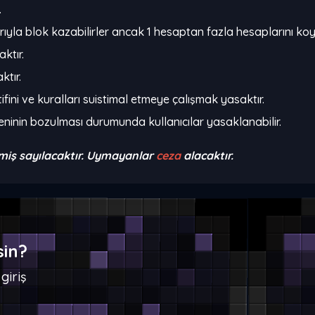
.
larıyla blok kazabilirler ancak 1 hesaptan fazla hesaplarını k
ktır.
tır.
tifini ve kuralları suistimal etmeye çalışmak yasaktır.
zeninin bozulması durumunda kullanıcılar yasaklanabilir.
miş sayılacaktır. Uymayanlar
ceza
alacaktır.
sin?
giriş