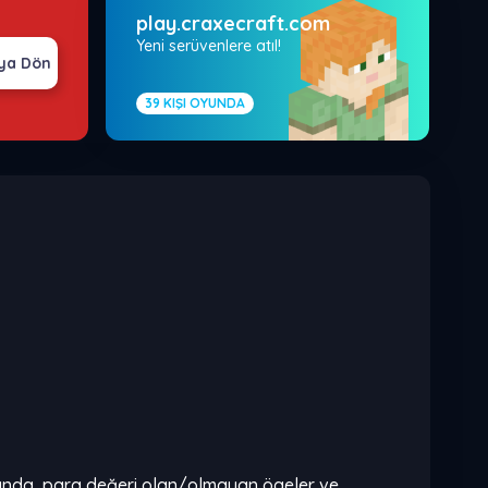
play.craxecraft.com
Yeni serüvenlere atıl!
ya Dön
39
KIŞI OYUNDA
lığında, para değeri olan/olmayan ögeler ve