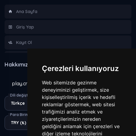
Ana Sayfa
Giriş Yap
Kayıt Ol
Hakkımızda
Hakkımızda
Çerezleri kullanıyoruz
Kurallar
Web sitemizde gezinme
play.craxecraft.com
Gizlilik Sözleşmesi
deneyiminizi geliştirmek, size
Dili değiştir
kişiselleştirilmiş içerik ve hedefli
reklamlar göstermek, web sitesi
Yasaklananlar
trafiğimizi analiz etmek ve
Para Birimi
ziyaretçilerimizin nereden
geldiğini anlamak için çerezleri ve
diğer izleme teknolojilerini