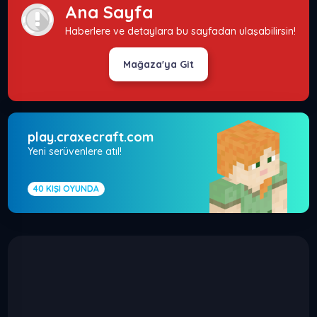
Ana Sayfa
Haberlere ve detaylara bu sayfadan ulaşabilirsin!
Mağaza'ya Git
play.craxecraft.com
Yeni serüvenlere atıl!
40
KIŞI OYUNDA